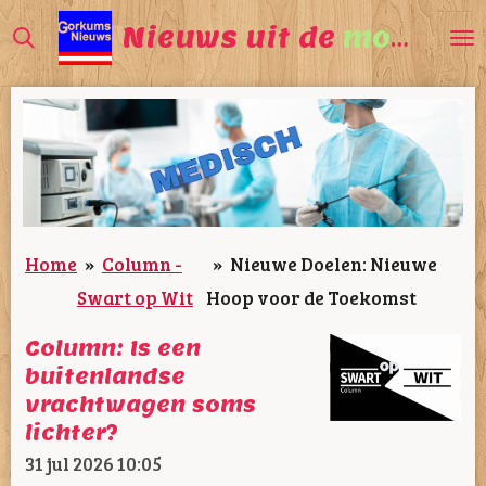
Ga
Nieuws uit de
mooiste
direct
naar
de
hoofdinhoud
Home
»
Column -
»
Nieuwe Doelen: Nieuwe
Swart op Wit
Hoop voor de Toekomst
Column: Is een
buitenlandse
vrachtwagen soms
lichter?
31 jul 2026
10:05